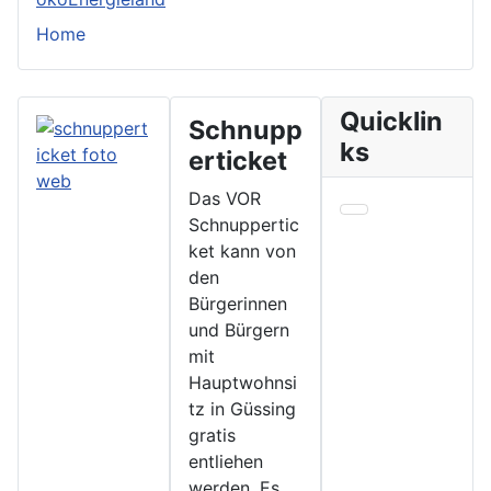
Home
Quicklin
Schnupp
ks
erticket
Das VOR
Schnuppertic
ket kann von
den
Bürgerinnen
und Bürgern
mit
Hauptwohnsi
tz in Güssing
gratis
entliehen
werden. Es