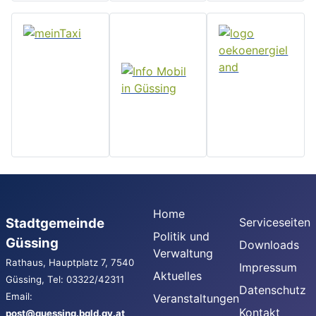
Home
Stadtgemeinde
Serviceseiten
Politik und
Güssing
Downloads
Verwaltung
Rathaus, Hauptplatz 7, 7540
Impressum
Aktuelles
Güssing, Tel: 03322/42311
Datenschutz
Email:
Veranstaltungen
Kontakt
post@guessing.bgld.gv.at