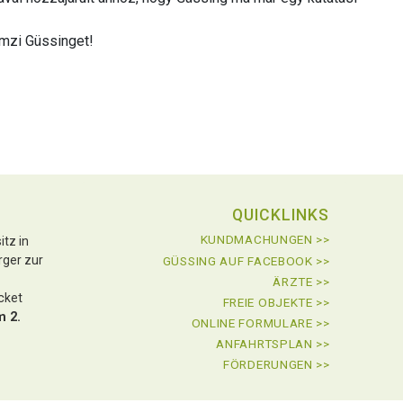
emzi Güssinget!
QUICKLINKS
KUNDMACHUNGEN >>
tz in
rger zur
GÜSSING AUF FACEBOOK >>
ÄRZTE >>
icket
FREIE OBJEKTE >>
m 2.
ONLINE FORMULARE >>
ANFAHRTSPLAN >>
FÖRDERUNGEN >>