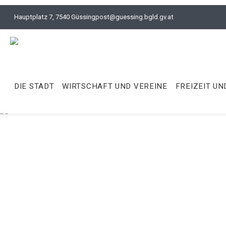
Hauptplatz 7, 7540 Güssing
post@guessing.bgld.gv.at
DIE STADT
WIRTSCHAFT UND VEREINE
FREIZEIT UN