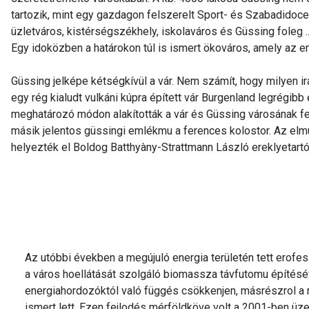
tartozik, mint egy gazdagon felszerelt Sport- és Szabadidoce
üzletváros, kistérségszékhely, iskolaváros és Güssing foleg ..
Egy idoközben a határokon túl is ismert ökováros, amely az 
Güssing jelképe kétségkívül a vár. Nem számít, hogy milyen i
egy rég kialudt vulkáni kúpra épített vár Burgenland legrégib
meghatározó módon alakították a vár és Güssing városának fe
másik jelentos güssingi emlékmu a ferences kolostor. Az el
helyezték el Boldog Batthyàny-Strattmann László ereklyetartój
Az utóbbi években a megújuló energia területén tett erofe
a város hoellátását szolgáló biomassza távfutomu építéséve
energiahordozóktól való függés csökkenjen, másrészrol a r
ismert lett. Ezen fejlodés mérföldköve volt a 2001-ben üz