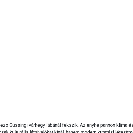
kezo Güssingi várhegy lábánál fekszik. Az enyhe pannon klíma é
ak kulturális látnivalókat kínál, hanem modern kutatási létesít