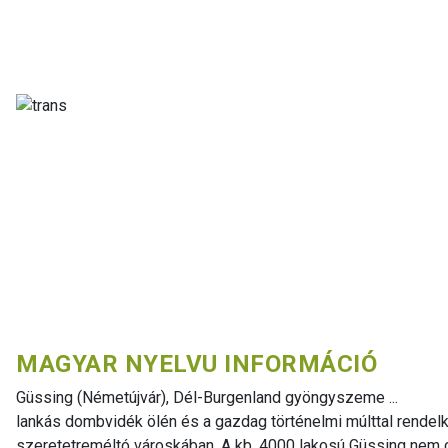
MAGYAR NYELVU INFORMÁCIÓ
Güssing (Németújvár), Dél-Burgenland gyöngyszeme ...
lankás dombvidék ölén és a gazdag történelmi múlttal rendel
szeretetreméltó városkában. A kb. 4000 lakosú Güssing nem cs