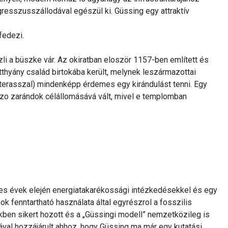
resszusszállodával egészül ki. Güssing egy attraktív
fedezi.
li a büszke vár. Az okiratban eloször 1157-ben említett és
atthyány család birtokába került, melynek leszármazottai
terasszal) mindenképp érdemes egy kirándulást tenni. Egy
ezo zarándok célállomásává vált, mivel e templomban
90-es évek elején energiatakarékossági intézkedésekkel és egy
k fenntartható használata által egyrészrol a fosszilis
kben sikert hozott és a „Güssingi modell” nemzetközileg is
val hozzájárult ahhoz, hogy Güssing ma már egy kutatási