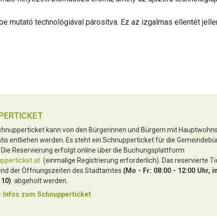
e mutató technológiával párosítva. Ez az izgalmas ellentét jell
PERTICKET
hnupperticket kann von den Bürgerinnen und Bürgern mit Hauptwohnsi
tis entliehen werden. Es steht ein Schnupperticket für die Gemeindebü
 Die Reservierung erfolgt online über die Buchungsplattform
perticket.at
(einmalige Registrierung erforderlich). Das reservierte T
nd der Öffnungszeiten des Stadtamtes
(Mo - Fr: 08:00 - 12:00 Uhr, i
 10)
abgeholt werden.
 Infos zu
m Schnupperticket