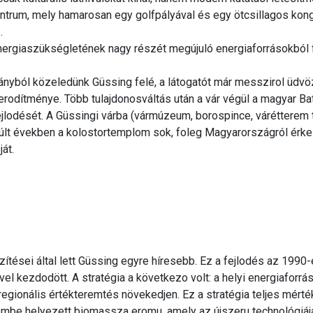
ntrum, mely hamarosan egy golfpályával és egy ötcsillagos kong
.
energiaszükségletének nagy részét megújuló energiaforrásokból 
rányból közeledünk Güssing felé, a látogatót már messzirol üdvöz
b erodítménye. Több tulajdonosváltás után a vár végül a magyar B
jlodését. A Güssingi várba (vármúzeum, borospince, várétterem 
múlt években a kolostortemplom sok, foleg Magyarországról érk
át.
szítései által lett Güssing egyre híresebb. Ez a fejlodés az 19
l kezdodött. A stratégia a következo volt: a helyi energiaforráso
egionális értékteremtés növekedjen. Ez a stratégia teljes mérté
embe helyezett biomassza eromu, amely az újszeru technológiájá