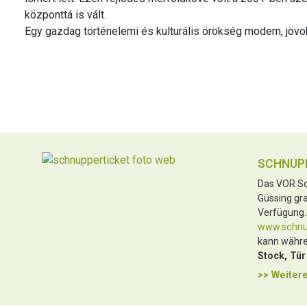
központtá is vált.
Egy gazdag történelemi és kulturális örökség modern, jövob
SCHNUP
Das VOR Sc
Güssing gra
Verfügung.
www.schnup
kann währe
Stock, Tür
>> Weitere