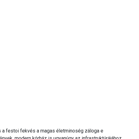
s a festoi fekvés a magas életminoség záloga e
mények, modern kórház is ugyanúgy az infrastruktúrájához