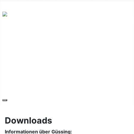
Hauptplatz 7, 7540 Güssing
post@guessing.bgld.gv.at
Die Stadt
Wirtschaft und Vereine
Freizeit und Tourismus
Bildung und Gesundheit
Erneuerbare Energie
Service
Kontakt
Downloads
Informationen über Güssing: