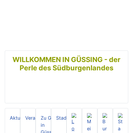
Zurück
Weit
WILLKOMMEN IN GÜSSING - der
Perle des Südburgenlandes
Aktuelles
Veranstaltungen
Zu Gast
Stadtzeitung
in
Güssing