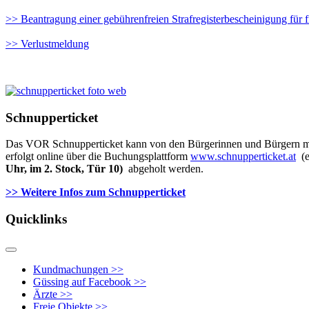
>> Beantragung einer gebührenfreien Strafregisterbescheinigung für f
>> Verlustmeldung
Schnupperticket
Das VOR Schnupperticket kann von den Bürgerinnen und Bürgern mit 
erfolgt online über die Buchungsplattform
www.schnupperticket.at
(e
Uhr, im 2. Stock, Tür 10)
abgeholt werden.
>> Weitere Infos zu
m Schnupperticket
Quicklinks
Kundmachungen >>
Güssing auf Facebook >>
Ärzte >>
Freie Objekte >>