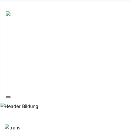
Hauptplatz 7, 7540 Güssing
post@guessing.bgld.gv.at
Die Stadt
Wirtschaft und Vereine
Freizeit und Tourismus
Bildung und Gesundheit
Erneuerbare Energie
Service
Kontakt