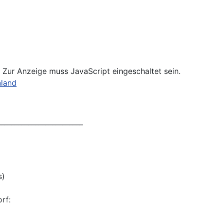
 Zur Anzeige muss JavaScript eingeschaltet sein.
nland
_________________________
s)
rf: