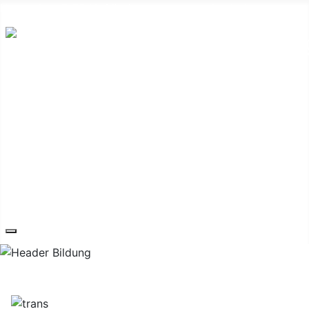
Hauptplatz 7, 7540 Güssing
post@guessing.bgld.gv.at
Die Stadt
Wirtschaft und Vereine
Freizeit und Tourismus
Bildung und Gesundheit
Erneuerbare Energie
Service
Kontakt