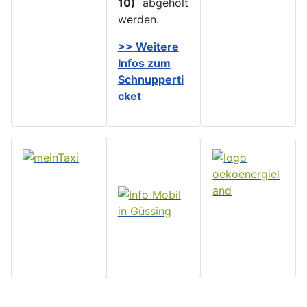
10)
abgeholt
werden.
>> Weitere
Infos zu
m
Schnupperti
cket