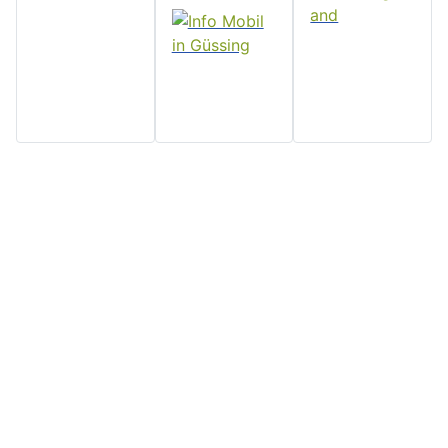
Home
Stadtgemeinde
Serviceseiten
Politik und
Güssing
Downloads
Verwaltung
Rathaus, Hauptplatz 7, 7540
Impressum
Aktuelles
Güssing, Tel: 03322/42311
Datenschutz
Email:
Veranstaltungen
Kontakt
post@guessing.bgld.gv.at
Stadtzeitung