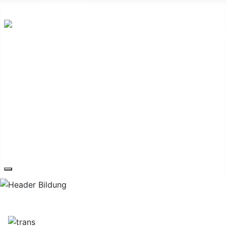
Hauptplatz 7, 7540 Güssing
post@guessing.bgld.gv.at
Die Stadt
Wirtschaft und Vereine
Freizeit und Tourismus
Bildung und Gesundheit
Erneuerbare Energie
Service
Kontakt