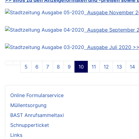
Ausgabe November 2
Ausgabe September 
Ausgabe Juli 2020 >
5
6
7
8
9
10
11
12
13
14
Online Formularservice
Müllentsorgung
BAST Anrufsammeltaxi
Schnupperticket
Links