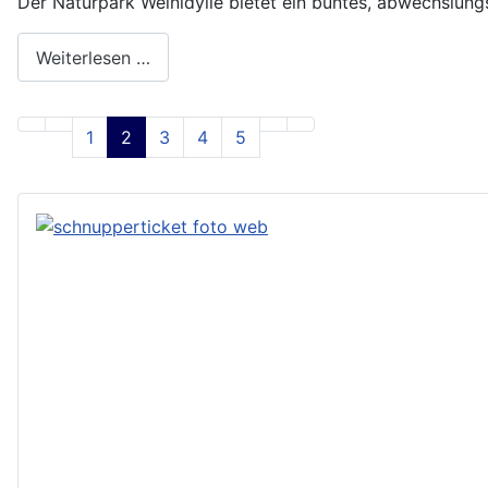
Der Naturpark Weinidylle bietet ein buntes, abwechslun
Weiterlesen …
1
2
3
4
5