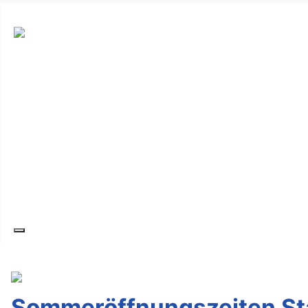
Hauptplatz 7, 7540 Güssing
post@guessing.bgld.gv.at
Die Stadt
Wirtschaft und Vereine
Freizeit und Tourismus
Bildung und Gesundheit
Erneuerbare Energie
Service
Kontakt
Sommeröffnungszeiten St