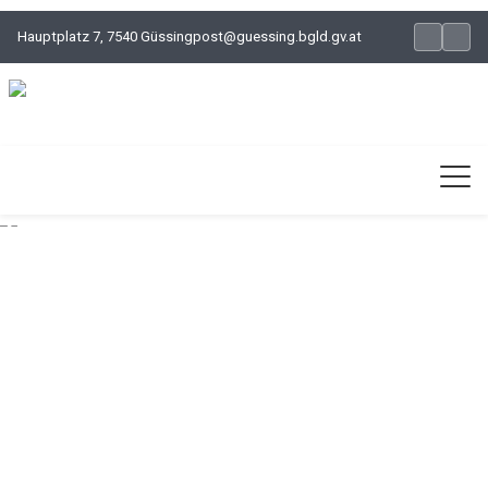
Hauptplatz 7, 7540 Güssing
post@guessing.bgld.gv.at