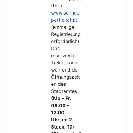
tform
www.schnup
perticket.at
(einmalige
Registrierung
erforderlich).
Das
reservierte
Ticket kann
während der
Öffnungszeit
en des
Stadtamtes
(Mo - Fr:
08:00 -
12:00
Uhr, im 2.
Stock, Tür