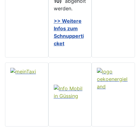
10)
abgeholt
werden.
>> Weitere
Infos zu
m
Schnupperti
cket