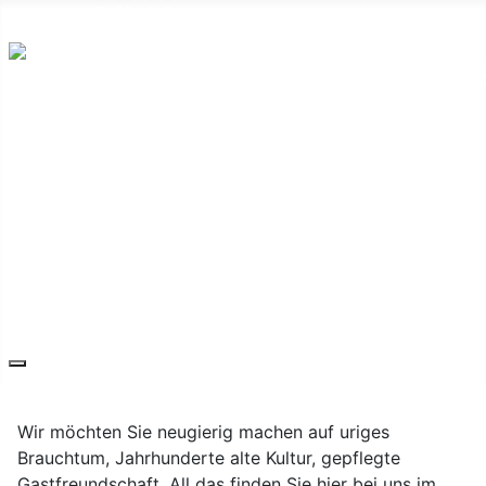
Hauptplatz 7, 7540 Güssing
post@guessing.bgld.gv.at
Die Stadt
Wirtschaft und Vereine
Freizeit und Tourismus
Bildung und Gesundheit
Erneuerbare Energie
Service
Kontakt
Wir möchten Sie neugierig machen auf uriges
Brauchtum, Jahrhunderte alte Kultur, gepflegte
Gastfreundschaft. All das finden Sie hier bei uns im