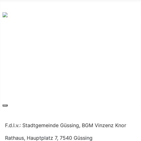
Hauptplatz 7, 7540 Güssing
post@guessing.bgld.gv.at
Die Stadt
Wirtschaft und Vereine
Freizeit und Tourismus
Bildung und Gesundheit
Erneuerbare Energie
Service
Kontakt
F.d.I.v.: Stadtgemeinde Güssing, BGM Vinzenz Knor
Rathaus, Hauptplatz 7, 7540 Güssing